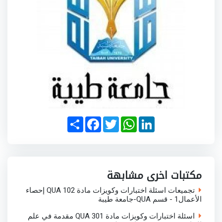
S
F
T
W
L
h
a
w
h
i
a
c
i
a
n
r
e
t
t
k
e
b
t
s
e
o
e
A
d
o
r
p
I
مكتبات اخرى مشابهة
k
p
n
تجميعات اسئلة اختبارات وكويزات مادة QUA 102 إحصاء
الأعمال1 - قسم QUA-جامعة طيبة
اسئلة اختبارات وكويزات مادة QUA 301 مقدمة في علم