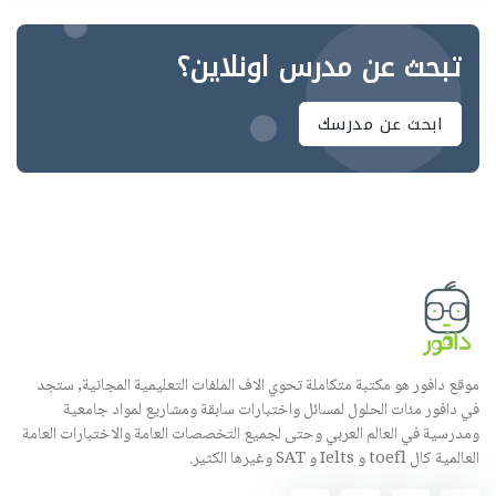
تبحث عن مدرس اونلاين؟
ابحث عن مدرسك
موقع دافور هو مكتبة متكاملة تحوي الاف الملفات التعليمية المجانية, ستجد
في دافور مئات الحلول لمسائل واختبارات سابقة ومشاريع لمواد جامعية
ومدرسية في العالم العربي وحتى لجميع التخصصات العامة والاختبارات العامة
العالمية كال toefl و Ielts و SAT وغيرها الكثير.