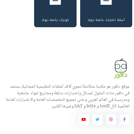
أسئلة اختبارات جامعة تبوك
كويزات جامعة تبوك
موقع دافور هو مكتبة متكاملة تحوي الاف الملفات التعليمية المجانية, ستجد
في دافور مئات الحلول لمسائل واختبارات سابقة ومشاريع لمواد جامعية
ومدرسية في العالم العربي وحتى لجميع التخصصات العامة والاختبارات العامة
العالمية كال toefl و Ielts و SAT وغيرها الكثير.