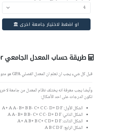
او اضغط لاختيار جامعة اخرى
طريقة حساب المعدل الجامعي GPA Calculator
قبل كل شيء يجب ان تعلم ان المعدل الفصلي GPA هو متوسط درجاتك في الفصل الدراسي الواحد، اما المعدل التراكمي CGPA فهو متوسط معدلاتك الفصلية كلها.
تكون الدرجات على احد الأشكال:
الشكل الأول: A+ A A- B+ B B- C+ C C- D+ D F
الشكل الثاني: A A- B+ B B- C+ C C- D+ D F
الشكل الثالث: A+ A B+ B C+ C D+ D F
الشكل الرابع: A B C D F