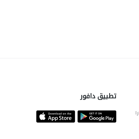
تطبيق دافور
را