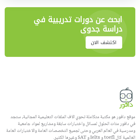
ابحث عن دورات تدريبية في
دراسة جدوى
اكتشف الان
موقع دافور هو مكتبة متكاملة تحوي الاف الملفات التعليمية المجانية, ستجد
في دافور مئات الحلول لمسائل واختبارات سابقة ومشاريع لمواد جامعية
ومدرسية في العالم العربي وحتى لجميع التخصصات العامة والاختبارات العامة
العالمية كال toefl و Ielts و SAT وغيرها الكثير.