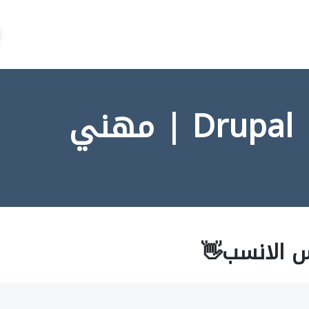
ي
س الانسب👋