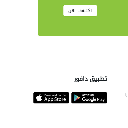
اكتشف الان
تطبيق دافور
را