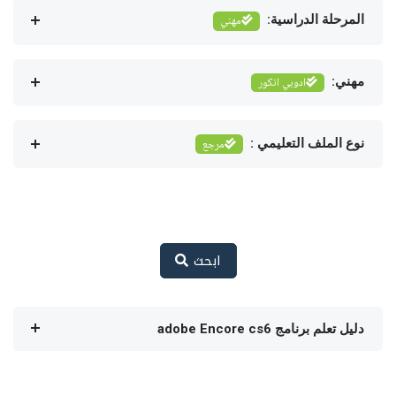
المرحلة الدراسية:
مهني
مهني:
ادوبي انكور
نوع الملف التعليمي :
مرجع
ابحث
دليل تعلم برنامج adobe Encore cs6