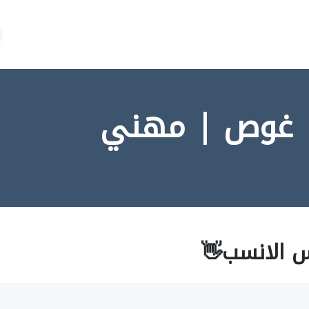
| غوص | مهني
س الانسب👋