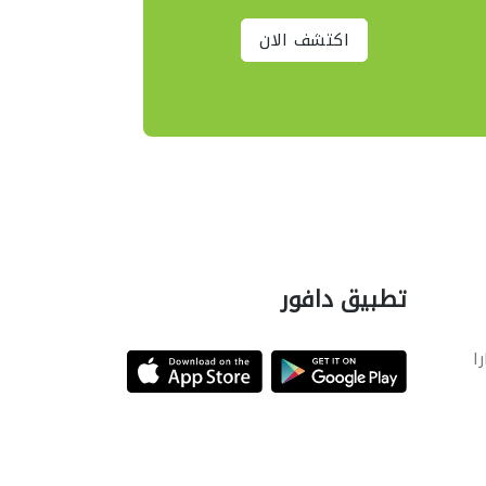
اكتشف الان
تطبيق دافور
را