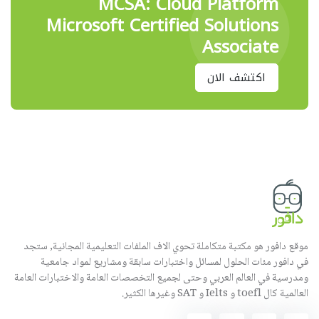
MCSA: Cloud Platform
Microsoft Certified Solutions
Associate
اكتشف الان
موقع دافور هو مكتبة متكاملة تحوي الاف الملفات التعليمية المجانية, ستجد
في دافور مئات الحلول لمسائل واختبارات سابقة ومشاريع لمواد جامعية
ومدرسية في العالم العربي وحتى لجميع التخصصات العامة والاختبارات العامة
العالمية كال toefl و Ielts و SAT وغيرها الكثير.