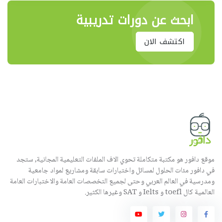
ابحث عن دورات تدريبية
اكتشف الان
موقع دافور هو مكتبة متكاملة تحوي الاف الملفات التعليمية المجانية, ستجد
في دافور مئات الحلول لمسائل واختبارات سابقة ومشاريع لمواد جامعية
ومدرسية في العالم العربي وحتى لجميع التخصصات العامة والاختبارات العامة
العالمية كال toefl و Ielts و SAT وغيرها الكثير.