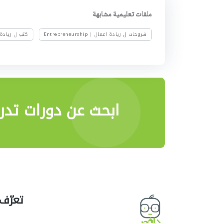
ملفات تعليمية مشابهة
شروحات ل ريادة اعمال | Entrepreneurship
كتب ل ريادة اعمال | p
ابحث عن دورات تدري
تعرّف 