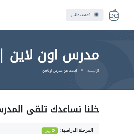
اكتشف دافور
مدرس اون لاين | EA (Enrolled Agent) | مه
الرئيسية
ابحث عن مدرس اونلاين
خلنا نساعدك تلقى المدر
المرحلة الدراسية:
مهني