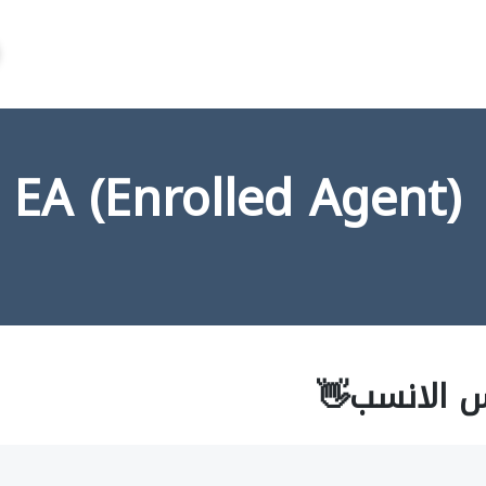
ني
س الانسب👋